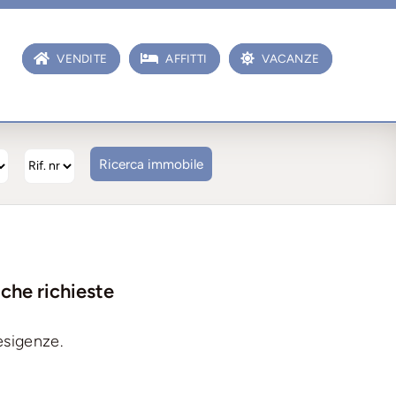
VENDITE
AFFITTI
VACANZE
che richieste
esigenze.