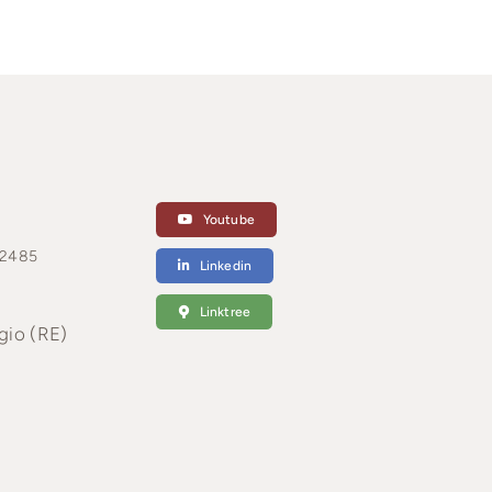
Youtube
 2485
Linkedin
Linktree
gio (RE)