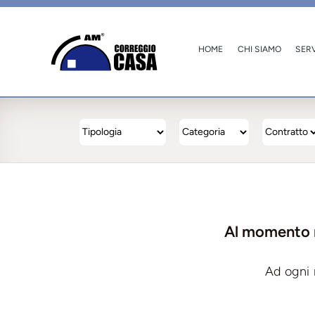
Salta
al
contenuto
HOME
CHI SIAMO
SERV
Al momento n
Ad ogni 