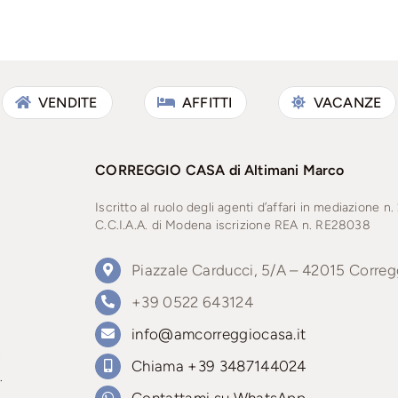
VENDITE
AFFITTI
VACANZE
CORREGGIO CASA di Altimani Marco
Iscritto al ruolo degli agenti d’affari in mediazione
n.
C.C.I.A.A. di Modena iscrizione REA n. RE28038
Piazzale Carducci, 5/A – 42015 Correg
+39 0522 643124
info@amcorreggiocasa.it
i
Chiama +39 3487144024
.
Contattami su WhatsApp