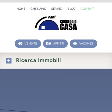
Salta
HOME
CHI SIAMO
SERVIZI
BLOG
CONTATTI
al
contenuto
VENDITE
AFFITTI
VACANZE
Ricerca Immobili