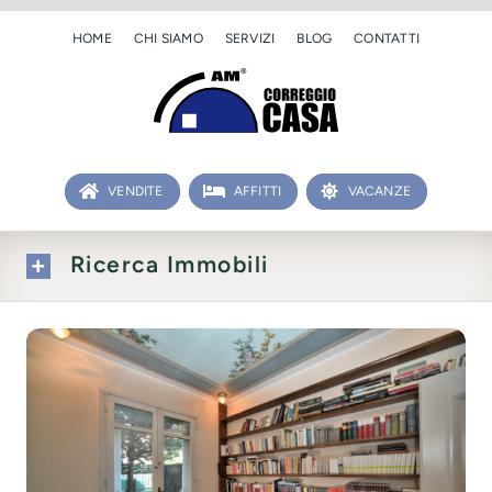
Salta
HOME
CHI SIAMO
SERVIZI
BLOG
CONTATTI
al
contenuto
VENDITE
AFFITTI
VACANZE
Ricerca Immobili